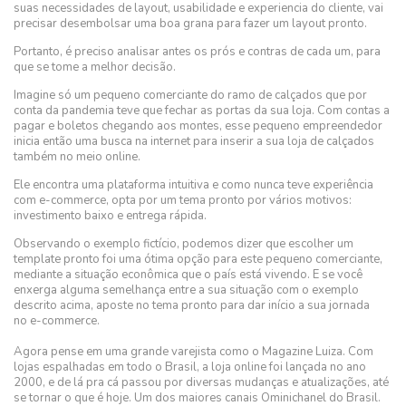
suas necessidades de layout, usabilidade e experiencia do cliente, vai
precisar desembolsar uma boa grana para fazer um layout pronto.
Portanto, é preciso analisar antes os prós e contras de cada um, para
que se tome a melhor decisão.
Imagine só um pequeno comerciante do ramo de calçados que por
conta da pandemia teve que fechar as portas da sua loja. Com contas a
pagar e boletos chegando aos montes, esse pequeno empreendedor
inicia então uma busca na internet para inserir a sua loja de calçados
também no meio online.
Ele encontra uma plataforma intuitiva e como nunca teve experiência
com e-commerce, opta por um tema pronto por vários motivos:
investimento baixo e entrega rápida.
Observando o exemplo fictício, podemos dizer que escolher um
template pronto foi uma ótima opção para este pequeno comerciante,
mediante a situação econômica que o país está vivendo. E se você
enxerga alguma semelhança entre a sua situação com o exemplo
descrito acima, aposte no tema pronto para dar início a sua jornada
no e-commerce.
Agora pense em uma grande varejista como o Magazine Luiza. Com
lojas espalhadas em todo o Brasil, a loja online foi lançada no ano
2000, e de lá pra cá passou por diversas mudanças e atualizações, até
se tornar o que é hoje. Um dos maiores canais Ominichanel do Brasil.