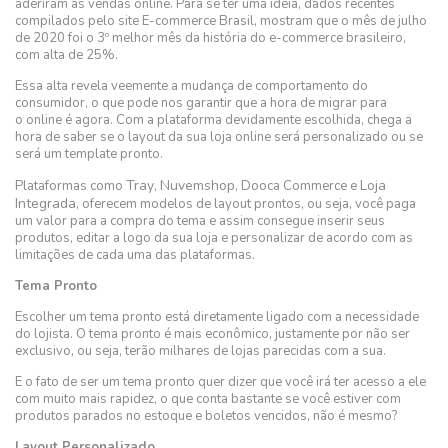
aderiram às vendas online. Para se ter uma ideia, dados recentes
compilados pelo site E-commerce Brasil, mostram que o mês de julho
de 2020 foi o 3º melhor mês da história do e-commerce brasileiro,
com alta de 25%.
Essa alta revela veemente a mudança de comportamento do
consumidor, o que pode nos garantir que a hora de migrar para
o online é agora. Com a plataforma devidamente escolhida, chega a
hora de saber se o layout da sua loja online será personalizado ou se
será um template pronto.
Tray
Nuvemshop
Loja
Plataformas como
,
, Dooca Commerce e
Integrada
, oferecem modelos de layout prontos, ou seja, você paga
um valor para a compra do tema e assim consegue inserir seus
produtos, editar a logo da sua loja e personalizar de acordo com as
limitações de cada uma das plataformas.
Tema Pronto
Escolher um tema pronto está diretamente ligado com a necessidade
do lojista. O tema pronto é mais econômico, justamente por não ser
exclusivo, ou seja, terão milhares de lojas parecidas com a sua.
E o fato de ser um tema pronto quer dizer que você irá ter acesso a ele
com muito mais rapidez, o que conta bastante se você estiver com
produtos parados no estoque e boletos vencidos, não é mesmo?
Layout Personalizado