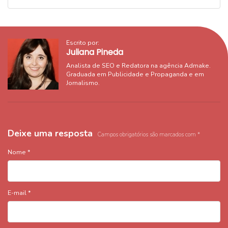
Escrito por:
Juliana Pineda
Analista de SEO e Redatora na agência Admake.
Graduada em Publicidade e Propaganda e em
Jornalismo.
Deixe uma resposta
Campos obrigatórios são marcados com
*
Nome
*
E-mail
*