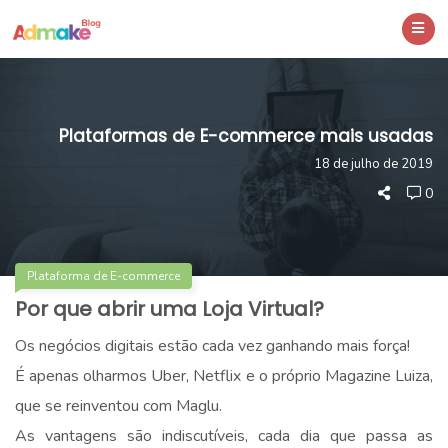
Plataformas de E-commerce mais usadas
18 de julho de 2019
0
Plataforma de E-commerce
Por que abrir uma Loja Virtual?
Os negócios digitais estão cada vez ganhando mais força!
É apenas olharmos Uber, Netflix e o próprio Magazine Luiza,
que se reinventou com Maglu.
As vantagens são indiscutíveis, cada dia que passa as