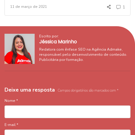
11 de março de 2021
1
Escrito por:
Jéssica Marinho
Redatora com ênfase SEO na Agência Admake,
responsável pelo desenvolvimento de conteúdo.
Publicitária por formação.
Deixe uma resposta
Campos obrigatórios são marcados com
*
Nome
*
E-mail
*