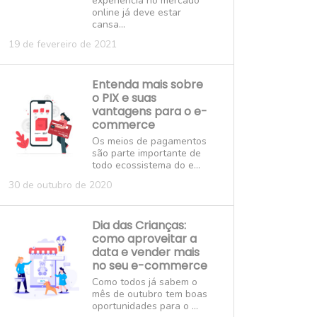
experiência no mercado
online já deve estar
cansa...
19 de fevereiro de 2021
Entenda mais sobre
o PIX e suas
vantagens para o e-
commerce
Os meios de pagamentos
são parte importante de
todo ecossistema do e...
30 de outubro de 2020
Dia das Crianças:
como aproveitar a
data e vender mais
no seu e-commerce
Como todos já sabem o
mês de outubro tem boas
oportunidades para o ...