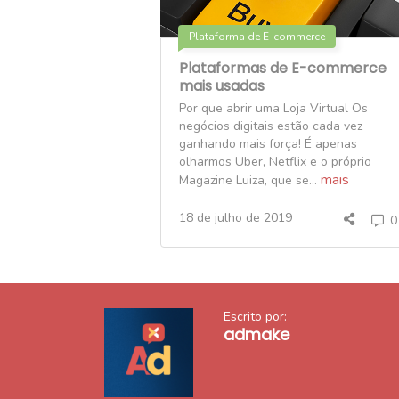
Plataforma de E-commerce
Plataformas de E-commerce
mais usadas
Por que abrir uma Loja Virtual Os
negócios digitais estão cada vez
ganhando mais força! É apenas
olharmos Uber, Netflix e o próprio
mais
Magazine Luiza, que se...
18 de julho de 2019
0
Escrito por:
admake