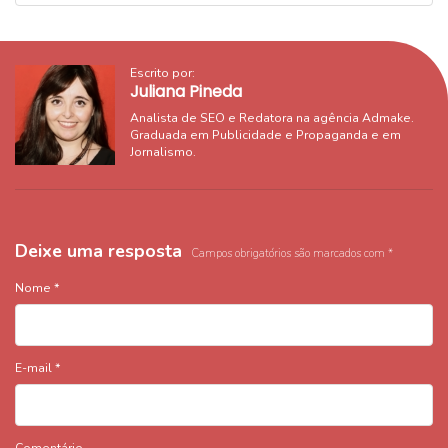
Escrito por:
Juliana Pineda
Analista de SEO e Redatora na agência Admake.
Graduada em Publicidade e Propaganda e em
Jornalismo.
Deixe uma resposta
Campos obrigatórios são marcados com
*
Nome
*
E-mail
*
Comentário