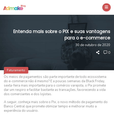
Entenda mais sobre o PIX e suas vantagens
para o e-commerce
30 de outubro de 2020
0
Faturamento
Os meios de pagamentos são parte importante de todo ecossistema
do e-commerce não é mesmo? E a poucas semanas da Black Friday,
sexta-feira mais importante para o comércio varejista, o Pix promete
dar um respiro e facilitar bastante as transações, favorecendo a vida
dos comerciantes e dos lojistas.
A seguir, conheça mais sobre o Pix, o novo método de pagamento do
Banco Central que promete otimizar tempo e melhorar muito a
experiência do usuário.