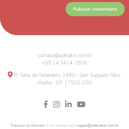
contato@admake.com.br
+55 14 3414-1806
R. Sete de Setembro, 1480 - Sen. Salgado Filho,
Marília - SP, 17502-020
vagas@admake.com.br
Trabalhe na Admake:
É um talento nato?