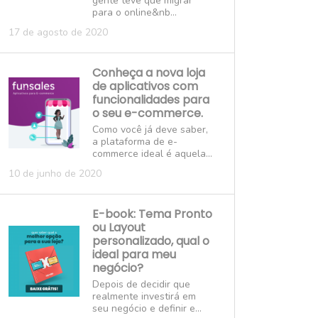
gente teve que migrar
para o online&nb...
17 de agosto de 2020
Conheça a nova loja
de aplicativos com
funcionalidades para
o seu e-commerce.
Como você já deve saber,
a plataforma de e-
commerce ideal é aquela...
10 de junho de 2020
E-book: Tema Pronto
ou Layout
personalizado, qual o
ideal para meu
negócio?
Depois de decidir que
realmente investirá em
seu negócio e definir e...