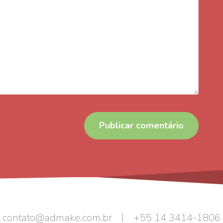
|
contato@admake.com.br
+55 14 3414-1806