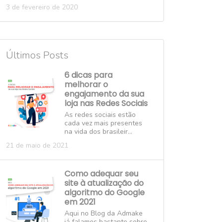
3 de fevereiro de 2020
Últimos Posts
6 dicas para
melhorar o
engajamento da sua
loja nas Redes Sociais
As redes sociais estão
cada vez mais presentes
na vida dos brasileir...
21 de maio de 2021
Como adequar seu
site à atualização do
algoritmo do Google
em 2021
Aqui no Blog da Admake
já falamos bastante sobre