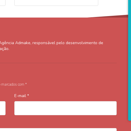
Agência Admake, responsável pelo desenvolvimento de
mação.
o marcados com
*
E-mail
*