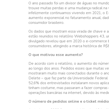
O ano passado foi um divisor de águas no mundo
trouxe muitas perdas e uma mudança radical na v
infelizmente continuamos vivendo em 2021, o E
aumento exponencial no faturamento anual, d
consumidor brasileiro.
Os dados que mostram essa virada de chave e 
Webshoppers 43, uma
estão reunidos no relatório
divulgado revelou que em 2020 o e-commerce br
consumidores, atingindo a marca histórica de 
O que motivou esse aumento?
De acordo com o relatório, o aumento do número
ao longo dos anos. Pedidos esses que muitas veze
mostraram muito mais conectados durante o ano
Delete – que faz parte da Universidade Federal 
52,6% dos entrevistados instalaram novos aplica
tinham costume, mas passaram a fazer compras 
operações bancárias na internet, devido às med
O número de pedidos online e o ticket médi