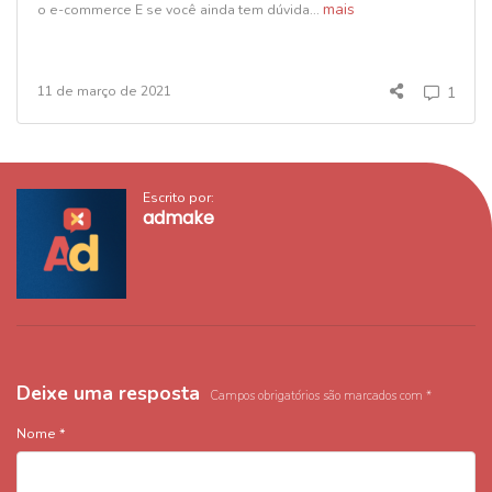
mais
o e-commerce E se você ainda tem dúvida...
11 de março de 2021
1
Escrito por:
admake
Deixe uma resposta
Campos obrigatórios são marcados com
*
Nome
*