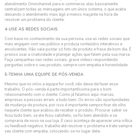
atendimento Omnichannel para e-commerce, elas basicamente
centralizam todas as mensagens em um único sistema, o que acaba
deixando o atendimento mais ágil e menos maçante na hora de
resolver um problema do cliente.
4-USE AS REDES SOCIAIS
Com base no conhecimento da sua persona, use as redes sociais que
mais engajam com seu público e produza conteúdos interativos e
envolventes. Não vale postar só foto de produto e frase de bom dia. É
preciso usar a criatividade e planejar ações que falem pela sua marca.
Faça campanhas nas redes sociais, grave vídeos respondendo
perguntas sobre o seu produto, sempre com empatia e honestidade.
5-TENHA UMA EQUIPE DE PÓS-VENDA
Mesmo que no início a equipe for você, não deixe de fazer esse
trabalho. O pós-venda é parte importantíssima para o bom
relacionamento com o cliente. Como já falamos aqui: marcas,
empresas e pessoas erram, e tudo bem. Os erros são oportunidades
de mudança de postura, por isso é importante sempre ficar de olho
naquele cliente que acabou de receber o produto. Procurar saber se
ficou tudo bem, se ele ficou satisfeito, se foi bem atendido e se
compraria de novo na sua loja. E caso aconteça de aparecer uma crítica
ou feedback negativo, trabalhe até resolver o problema e trate sempre
seu cliente com empatia, colocando-se no lugar dele.