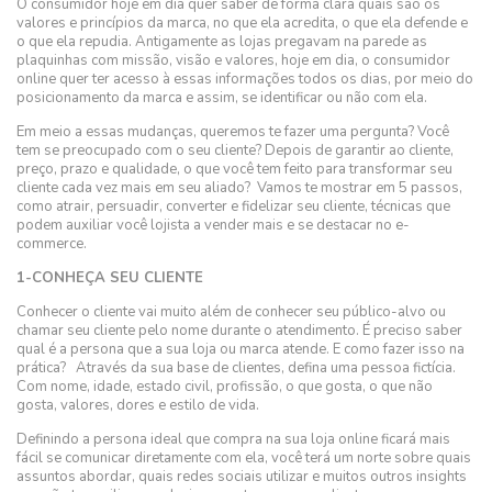
O consumidor hoje em dia quer saber de forma clara quais são os
valores e princípios da marca, no que ela acredita, o que ela defende e
o que ela repudia. Antigamente as lojas pregavam na parede as
plaquinhas com missão, visão e valores, hoje em dia, o consumidor
online quer ter acesso à essas informações todos os dias, por meio do
posicionamento da marca e assim, se identificar ou não com ela.
Em meio a essas mudanças, queremos te fazer uma pergunta? Você
tem se preocupado com o seu cliente? Depois de garantir ao cliente,
preço, prazo e qualidade, o que você tem feito para transformar seu
cliente cada vez mais em seu aliado? Vamos te mostrar em 5 passos,
como atrair, persuadir, converter e fidelizar seu cliente, técnicas que
podem auxiliar você lojista a vender mais e se destacar no e-
commerce.
1-CONHEÇA SEU CLIENTE
Conhecer o cliente vai muito além de conhecer seu público-alvo ou
chamar seu cliente pelo nome durante o atendimento. É preciso saber
qual é a persona que a sua loja ou marca atende. E como fazer isso na
prática? Através da sua base de clientes, defina uma pessoa fictícia.
Com nome, idade, estado civil, profissão, o que gosta, o que não
gosta, valores, dores e estilo de vida.
Definindo a persona ideal que compra na sua loja online ficará mais
fácil se comunicar diretamente com ela, você terá um norte sobre quais
assuntos abordar, quais redes sociais utilizar e muitos outros insights