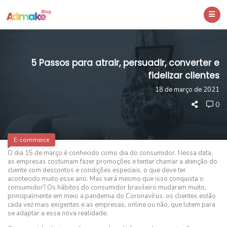
5 Passos para atrair, persuadir, converter e
fidelizar clientes
18 de março de 2021
0
E-commerce
O dia 15 de março é conhecido como dia do consumidor. Nessa data,
as empresas costumam fazer promoções e tentar chamar a atenção do
cliente com descontos e condições especiais, o que deve ter
acontecido muito esse ano. Mas será mesmo que isso conquista o
consumidor? Os hábitos do consumidor brasileiro mudaram muito,
principalmente em meio a pandemia do Coronavírus, os clientes estão
cada vez mais exigentes e as empresas, online ou não, que lutem para
se adaptar a essa nova realidade.