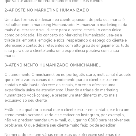
que vão te auxiliar no relacionamento com seus clientes.
2-APOSTE NO MARKETING HUMANIZADO
Uma das formas de deixar seu cliente apaixonado pela sua marca é
trabalhar com o marketing Humanizado. Humanizar o marketing nada
mais é que trazer o seu cliente para o centro e tratá-lo como único,
como prioridade. No conceito do Marketing Humanizado usa-se a
tríade da: empatia, emoção e ética, respeitando o espaço do cliente e
oferecendo conteúdos relevantes com alto grau de engajamento, tudo
isso para que o cliente tenha uma experiência positiva com a sua
marca.
3-ATENDIMENTO HUMANIZADO OMNICHANNEL
O atendimento Omnichannel ou no português claro, multicanal é aquele
que oferta vários canais de atendimento para o cliente entrar em
contato e não basta oferecer os canais, é preciso oferecer uma
experiência única de atendimento. Usando a tríade do marketing
humanizado você consegue prestar um atendimento muito mais
exclusivo ao seu cliente.
Então, seja qual for o canal que o cliente entrar em contato, ele terá um
atendimento personalizado e se estiver no Instagram, por exemplo,
não vai precisar mandar um e-mail, ou ligar no 0800 para resolver seu
problema. O que deixará seu cliente muito feliz, pode acreditar!
No mercado existem várias empresas que oferecem sistemas de