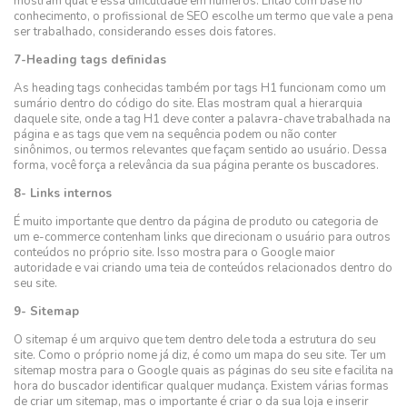
mostram qual é essa dificuldade em números. Então com base no
conhecimento, o profissional de SEO escolhe um termo que vale a pena
ser trabalhado, considerando esses dois fatores.
7-Heading tags definidas
As heading tags conhecidas também por tags H1 funcionam como um
sumário dentro do código do site. Elas mostram qual a hierarquia
daquele site, onde a tag H1 deve conter a palavra-chave trabalhada na
página e as tags que vem na sequência podem ou não conter
sinônimos, ou termos relevantes que façam sentido ao usuário. Dessa
forma, você força a relevância da sua página perante os buscadores.
8- Links internos
É muito importante que dentro da página de produto ou categoria de
um e-commerce contenham links que direcionam o usuário para outros
conteúdos no próprio site. Isso mostra para o Google maior
autoridade e vai criando uma teia de conteúdos relacionados dentro do
seu site.
9- Sitemap
O sitemap é um arquivo que tem dentro dele toda a estrutura do seu
site. Como o próprio nome já diz, é como um mapa do seu site. Ter um
sitemap mostra para o Google quais as páginas do seu site e facilita na
hora do buscador identificar qualquer mudança. Existem várias formas
de criar um sitemap, mas o importante é criar o da sua loja e inserir