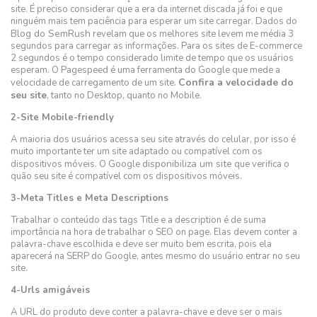
site. É preciso considerar que a era da internet discada já foi e que
ninguém mais tem paciência para esperar um site carregar. Dados do
Blog do SemRush
revelam que os melhores site levem me média 3
segundos para carregar as informações. Para os sites de E-commerce
2 segundos é o tempo considerado limite de tempo que os usuários
esperam. O Pagespeed é uma ferramenta do Google que mede a
Confira a velocidade do
velocidade de carregamento de um site.
seu site
, tanto no Desktop, quanto no Mobile.
2-Site Mobile-friendly
A maioria dos usuários acessa seu site através do celular, por isso é
muito importante ter um site adaptado ou compatível com os
disponibiliza um site
dispositivos móveis. O Google
que verifica o
quão seu site é compatível com os dispositivos móveis.
3-Meta Titles e Meta Descriptions
Trabalhar o conteúdo das tags Title e a description é de suma
importância na hora de trabalhar o SEO on page. Elas devem conter a
palavra-chave escolhida e deve ser muito bem escrita, pois ela
aparecerá na SERP do Google, antes mesmo do usuário entrar no seu
site.
4-Urls amigáveis
A URL do produto deve conter a palavra-chave e deve ser o mais