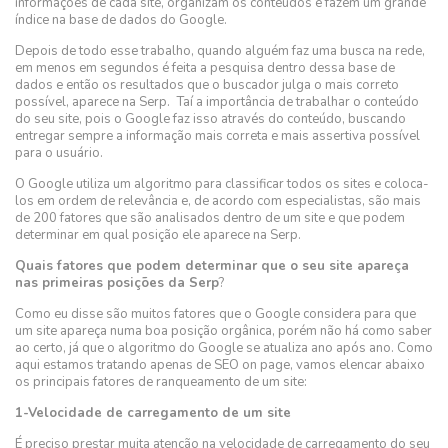
informações de cada site, organizam os conteúdos e fazem um grande
índice na base de dados do Google.
Depois de todo esse trabalho, quando alguém faz uma busca na rede,
em menos em segundos é feita a pesquisa dentro dessa base de
dados e então os resultados que o buscador julga o mais correto
possível, aparece na Serp. Taí a importância de trabalhar o conteúdo
do seu site, pois o Google faz isso através do conteúdo, buscando
entregar sempre a informação mais correta e mais assertiva possível
para o usuário.
O Google utiliza um algoritmo para classificar todos os sites e coloca-
los em ordem de relevância e, de acordo com especialistas, são mais
de 200 fatores que são analisados dentro de um site e que podem
determinar em qual posição ele aparece na Serp.
Quais fatores que podem determinar que o seu site apareça
nas primeiras posições da Serp
?
Como eu disse são muitos fatores que o Google considera para que
um site apareça numa boa posição orgânica, porém não há como saber
ao certo, já que o algoritmo do Google se atualiza ano após ano. Como
aqui estamos tratando apenas de SEO on page, vamos elencar abaixo
os principais fatores de ranqueamento de um site:
1-Velocidade de carregamento de um site
É preciso prestar muita atenção na velocidade de carregamento do seu