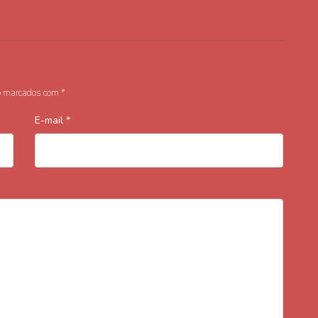
o marcados com
*
E-mail
*