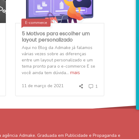
E-commerce
5 Motivos para escolher um
layout personalizado
Aqui no Blog da Admake já falamos
várias vezes sobre as diferenças
entre um layout personalizado e um
tema pronto para o e-commerce E se
mais
você ainda tem dúvida...
11 de março de 2021
1
a agência Admake. Graduada em Publicidade e Propaganda e