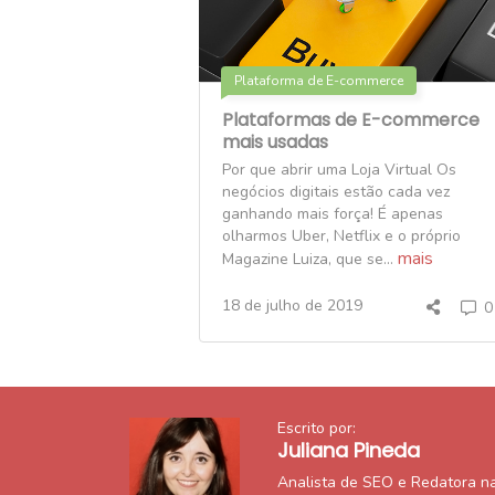
Plataforma de E-commerce
Plataformas de E-commerce
mais usadas
Por que abrir uma Loja Virtual Os
negócios digitais estão cada vez
ganhando mais força! É apenas
olharmos Uber, Netflix e o próprio
mais
Magazine Luiza, que se...
18 de julho de 2019
0
Escrito por:
Juliana Pineda
Analista de SEO e Redatora n