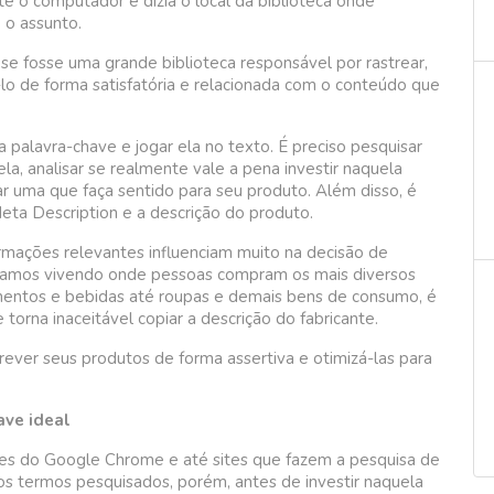
até o computador e dizia o local da biblioteca onde
e o assunto.
 fosse uma grande biblioteca responsável por rastrear,
-lo de forma satisfatória e relacionada com o conteúdo que
 palavra-chave e jogar ela no texto. É preciso pesquisar
ela, analisar se realmente vale a pena investir naquela
ar uma que faça sentido para seu produto. Além disso, é
Meta Description e a descrição do produto.
rmações relevantes influenciam muito na decisão de
tamos vivendo onde pessoas compram os mais diversos
imentos e bebidas até roupas e demais bens de consumo, é
e torna inaceitável copiar a descrição do fabricante.
rever seus produtos de forma assertiva e otimizá-las para
ave ideal
ões do Google Chrome e até sites que fazem a pesquisa de
s termos pesquisados, porém, antes de investir naquela