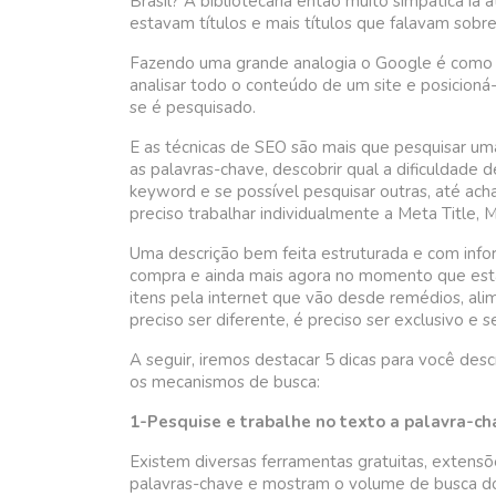
Brasil? A bibliotecária então muito simpática ia 
estavam títulos e mais títulos que falavam sobr
Fazendo uma grande analogia o Google é como se
analisar todo o conteúdo de um site e posicioná
se é pesquisado.
E as técnicas de SEO são mais que pesquisar uma
as palavras-chave, descobrir qual a dificuldade d
keyword e se possível pesquisar outras, até ach
preciso trabalhar individualmente a Meta Title, 
Uma descrição bem feita estruturada e com info
compra e ainda mais agora no momento que es
itens pela internet que vão desde remédios, al
preciso ser diferente, é preciso ser exclusivo e s
A seguir, iremos destacar 5 dicas para você desc
os mecanismos de busca:
1-Pesquise e trabalhe no texto a palavra-ch
Existem diversas ferramentas gratuitas, extens
palavras-chave e mostram o volume de busca do